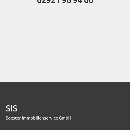
02921 96 94 00
SIS
Soester Immobilienservice GmbH