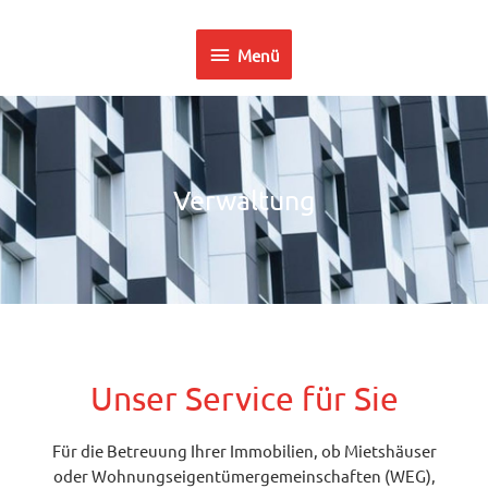
Zum
Menü
Inhalt
Menü
springen
Verwaltung
Unser Service für Sie
Für die Betreuung Ihrer Immobilien, ob Mietshäuser
oder Wohnungseigentümergemeinschaften (WEG),